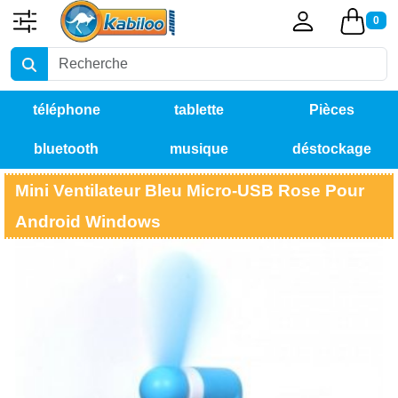
0
téléphone
tablette
Pièces
bluetooth
musique
déstockage
détachées
Mini Ventilateur Bleu Micro-USB Rose Pour
Android Windows