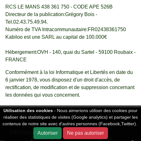
RCS LE MANS 438 361 750 - CODE APE 526B
Directeur de la publication:Grégory Bois -
Tel.02.43.75.49.94.
Numéro de TVA Intracommunautaire:FR02438361750
Kabiloo est une SARL au capital de 100.000€
Hébergement:OVH - 140, quai du Sartel - 59100 Roubaix -
FRANCE
Conformément à la loi Informatique et Libertés en date du
6 janvier 1978, vous disposez d'un droit d'accès, de
rectification, de modification et de suppression concernant
les données qui vous concernent.
Utilisation des cookies
- Nous aimerions utiliser des cookies pour
Accessoires
réaliser des statistiques de visites (Google analytics) et partager les
contenus de notre site avec d'autres personnes (Facebook,Twitter).
Infos légales
Autoriser
Ne pas autoriser