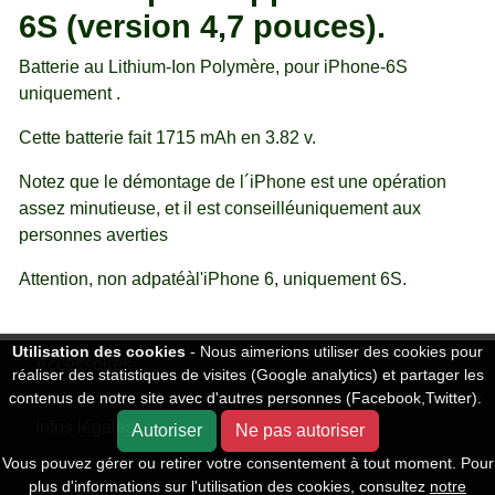
6S (version 4,7 pouces).
Batterie au Lithium-Ion Polymère, pour iPhone-6S
uniquement .
Cette batterie fait 1715 mAh en 3.82 v.
Notez que le démontage de l´iPhone est une opération
assez minutieuse, et il est conseilléuniquement aux
personnes averties
Attention, non adpatéàl'iPhone 6, uniquement 6S.
Utilisation des cookies
- Nous aimerions utiliser des cookies pour
Accessoires
réaliser des statistiques de visites (Google analytics) et partager les
contenus de notre site avec d'autres personnes (Facebook,Twitter).
Infos légales
Autoriser
Ne pas autoriser
Vous pouvez gérer ou retirer votre consentement à tout moment. Pour
plus d'informations sur l'utilisation des cookies, consultez
notre
Infos Clients