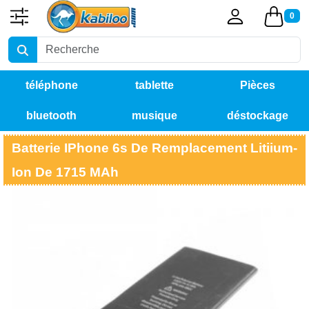
0
téléphone
tablette
Pièces
bluetooth
musique
déstockage
détachées
Batterie IPhone 6s De Remplacement Litiium-
Ion De 1715 MAh