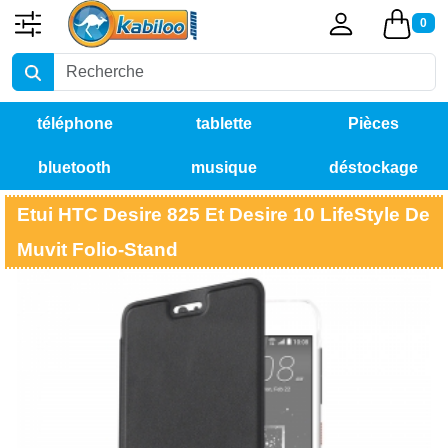
0
téléphone
tablette
Pièces
bluetooth
musique
déstockage
détachées
Etui HTC Desire 825 Et Desire 10 LifeStyle De
Muvit Folio-Stand