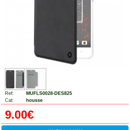
Ref:
MUFLS0028-DES825
Cat:
housse
9.00€