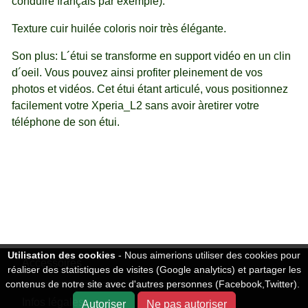
conduire français par exemple).
Texture cuir huilée coloris noir très élégante.
Son plus: L´étui se transforme en support vidéo en un clin
d´oeil. Vous pouvez ainsi profiter pleinement de vos
photos et vidéos. Cet étui étant articulé, vous positionnez
facilement votre Xperia_L2 sans avoir àretirer votre
téléphone de son étui.
Utilisation des cookies
- Nous aimerions utiliser des cookies pour
Accessoires
réaliser des statistiques de visites (Google analytics) et partager les
contenus de notre site avec d'autres personnes (Facebook,Twitter).
Infos légales
Autoriser
Ne pas autoriser