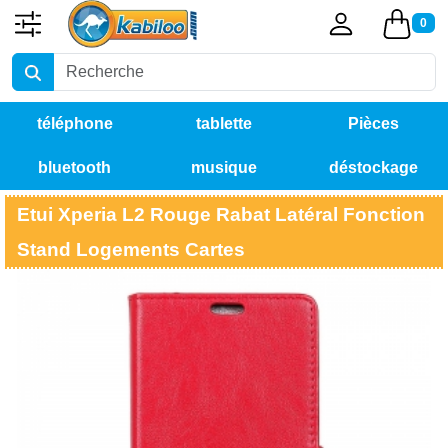
0
téléphone
tablette
Pièces
bluetooth
musique
déstockage
détachées
Etui Xperia L2 Rouge Rabat Latéral Fonction
Stand Logements Cartes