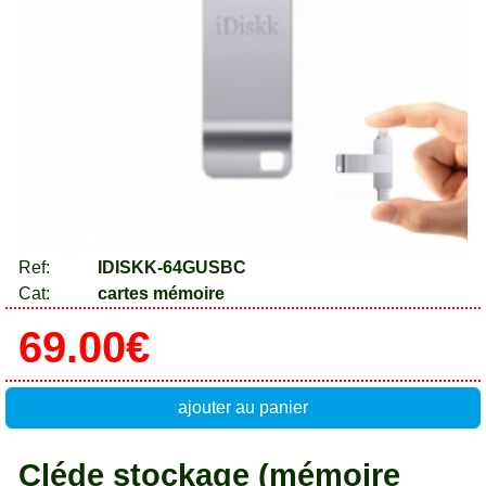
Ref:
IDISKK-64GUSBC
Cat:
cartes mémoire
69.00€
ajouter au panier
Cléde stockage (mémoire