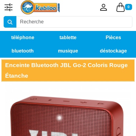
0
téléphone
tablette
Pièces
bluetooth
musique
déstockage
détachées
Enceinte Bluetooth JBL Go-2 Coloris Rouge
Étanche