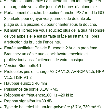
5 heures d’autonomie: La batterie lithium-ion intégrée et
rechargeable vous offre jusqu’à5 heures d’autonomie.
Parfaitement étanche: Le boîtier étanche IPX7 rend la GO
2 parfaite pour égayer vos journées de détente àla
plage ou àla piscine, ou pour chanter sous la douche.
Kit mains libres: Ne vous souciez plus de la qualitésonore
de vos appels:elle est parfaite grâce au kit mains libres
àréduction du bruit de l’enceinte.
Entrée auxiliaire: Pas de Bluetooth ? Aucun problème.
Branchez un câble audio jack àvotre enceinte et
profitez tout aussi facilement de votre musique.
Version Bluetooth:4.1
Protocoles pris en charge:A2DP V1.2, AVRCP V1.5, HFP
V1.5, HSP V1.2
Haut-parleurs:1 x 40 mm
Puissance de sortie:3,1W RMS
Réponse en fréquence:180 Hz –20 kHz
Rapport signal/bruit:≥80 dB
Type de batterie:Lithium-ion-polymère (3,7 V, 730 mAH)