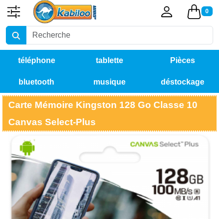
0
téléphone
tablette
Pièces
bluetooth
musique
déstockage
détachées
Carte Mémoire Kingston 128 Go Classe 10
Canvas Select-Plus