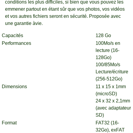
conditions les plus difficiles, si bien que vous pouvez les
emmener partout en étant sûr que vos photos, vos vidéos
et vos autres fichiers seront en sécurité. Proposée avec
une garantie àvie.
Capacités
128 Go
Performances
100Mo/s en
lecture (16-
128Go)
100/85Mo/s
Lecture/écriture
(256-512Go)
Dimensions
11 x 15 x 1mm
(microSD)
24 x 32 x 2,1mm
(avec adaptateur
SD)
Format
FAT32 (16-
32Go), exFAT