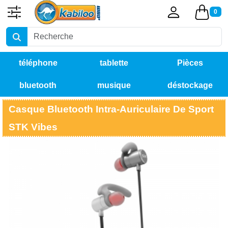
0
téléphone
tablette
Pièces
bluetooth
musique
déstockage
détachées
Casque Bluetooth Intra-Auriculaire De Sport
STK Vibes