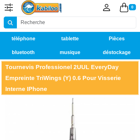
0
téléphone
tablette
Pièces
bluetooth
musique
déstockage
détachées
Tournevis Professionel 2UUL EveryDay
Empreinte TriWings (Y) 0.6 Pour Visserie
Interne IPhone