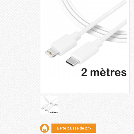
alerte
baisse de prix