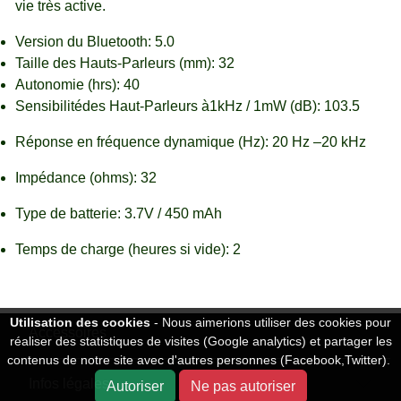
vie très active.
Version du Bluetooth: 5.0
Taille des Hauts-Parleurs (mm): 32
Autonomie (hrs): 40
Sensibilitédes Haut-Parleurs à1kHz / 1mW (dB): 103.5
Réponse en fréquence dynamique (Hz): 20 Hz –20 kHz
Impédance (ohms): 32
Type de batterie: 3.7V / 450 mAh
Temps de charge (heures si vide): 2
Utilisation des cookies
- Nous aimerions utiliser des cookies pour
Accessoires
réaliser des statistiques de visites (Google analytics) et partager les
contenus de notre site avec d'autres personnes (Facebook,Twitter).
Infos légales
Autoriser
Ne pas autoriser