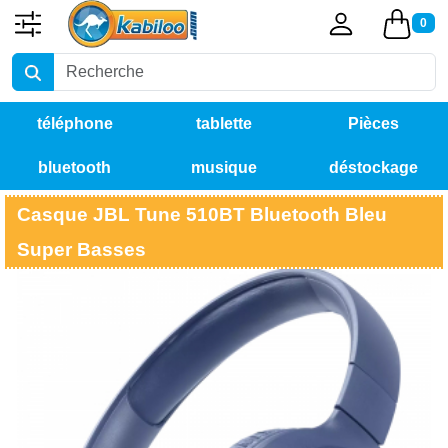
0
téléphone
tablette
Pièces
bluetooth
musique
déstockage
détachées
Casque JBL Tune 510BT Bluetooth Bleu
Super Basses