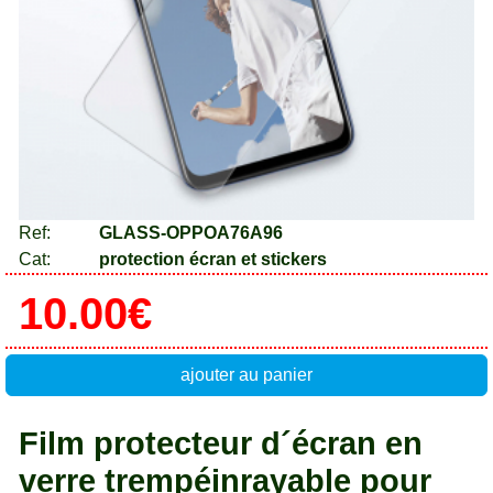
Ref:
GLASS-OPPOA76A96
Cat:
protection écran et stickers
10.00€
ajouter au panier
Film protecteur d´écran en
verre trempéinrayable pour