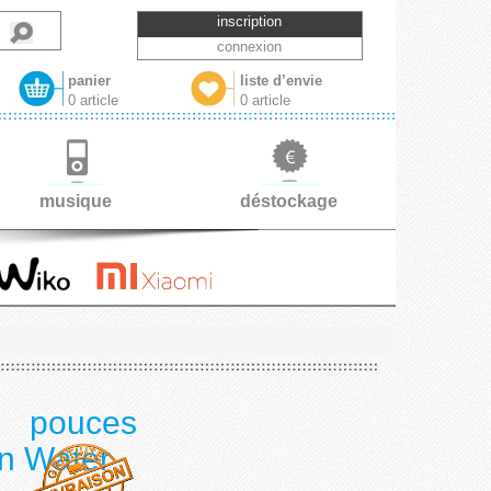
inscription
connexion
panier
liste d’envie
0 article
0 article
musique
déstockage
3 pouces
on Water