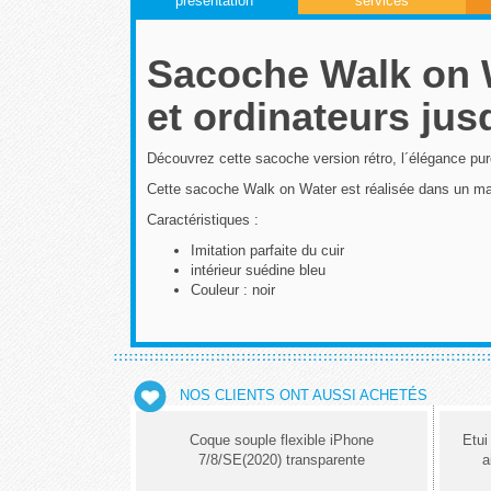
présentation
services
Sacoche Walk on W
et ordinateurs jus
Découvrez cette sacoche version rétro, l´élégance pure
Cette sacoche Walk on Water est réalisée dans un mat
Caractéristiques :
Imitation parfaite du cuir
intérieur suédine bleu
Couleur : noir
NOS CLIENTS ONT AUSSI ACHETÉS
Coque souple flexible iPhone
Etui
7/8/SE(2020) transparente
a