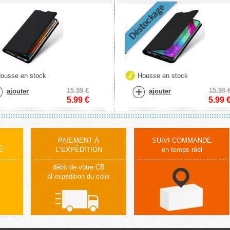
ousse en stock
Housse en stock
15.99 €
15.99 
ajouter
ajouter
5.99
€
5.99
PAIEMENT À
SUIVI COMMANDE
É
L´EXPÉDITION
en temps réel
débit de votre CB
àl´expédition du colis