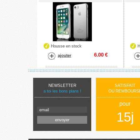
Housse en stock
H
6.00
€
ajouter
NEWSLETTER
SATISFAIT
a toi les bons plans !
OU REMBOURS
pour
15j