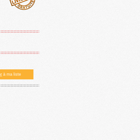
er
à ma liste