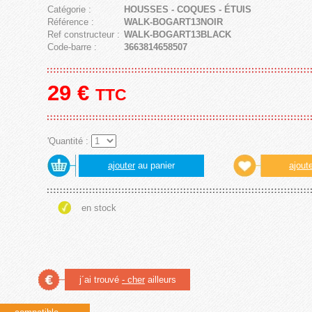
Catégorie :
HOUSSES - COQUES - ÉTUIS
Référence :
WALK-BOGART13NOIR
Ref constructeur :
WALK-BOGART13BLACK
Code-barre :
3663814658507
29
€
TTC
'Quantité :
ajouter
au panier
ajout
en stock
j´ai trouvé
- cher
ailleurs