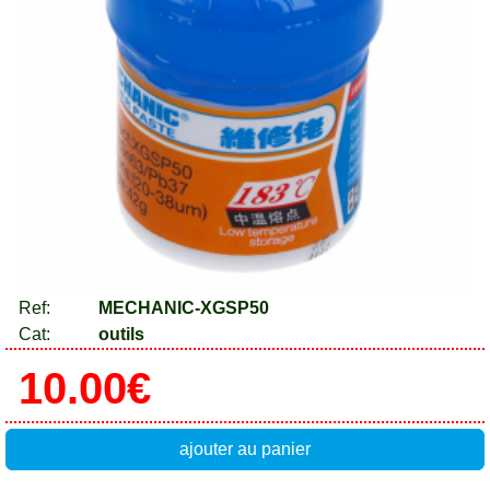
Ref:
MECHANIC-XGSP50
Cat:
outils
10.00€
ajouter au panier