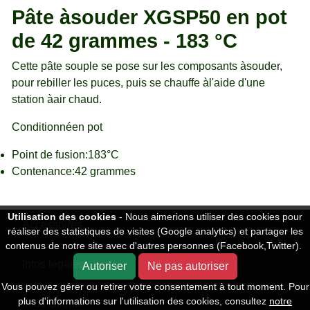
Pâte àsouder XGSP50 en pot
de 42 grammes - 183 °C
Cette pâte souple se pose sur les composants àsouder,
pour rebiller les puces, puis se chauffe àl'aide d'une
station àair chaud.
Conditionnéen pot
Point de fusion:183°C
Contenance:42 grammes
Utilisation des cookies
- Nous aimerions utiliser des cookies pour
Accessoires
réaliser des statistiques de visites (Google analytics) et partager les
contenus de notre site avec d'autres personnes (Facebook,Twitter).
Infos légales
Autoriser
Ne pas autoriser
Vous pouvez gérer ou retirer votre consentement à tout moment. Pour
plus d'informations sur l'utilisation des cookies, consultez
notre
Infos Clients