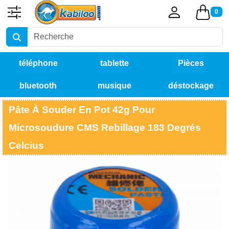
0
téléphone
tablette
Pièces
bluetooth
musique
déstockage
détachées
Pâte À Souder En Pot 42g Pour
Microsoudure CMS Rebillage 183 Degrés
Celcius