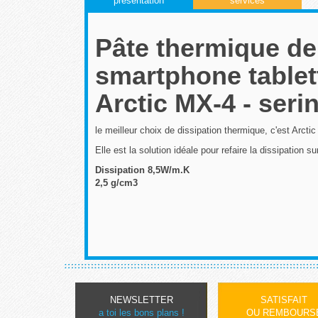
présentation
services
Pâte thermique de
smartphone tablett
Arctic MX-4 - ser
le meilleur choix de dissipation thermique, c'est Arctic
Elle est la solution idéale pour refaire la dissipation
Dissipation 8,5W/m.K
2,5 g/cm3
NEWSLETTER
SATISFAIT
a toi les bons plans !
OU REMBOURS