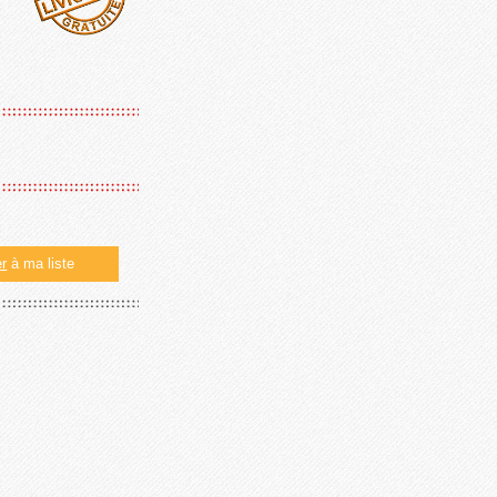
er
à ma liste