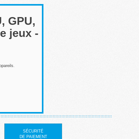
U, GPU,
e jeux -
ppareils.
SÉCURITÉ
DE PAIEMENT