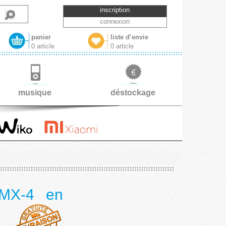
inscription
connexion
panier
liste d’envie
0 article
0 article
musique
déstockage
 MX-4 en