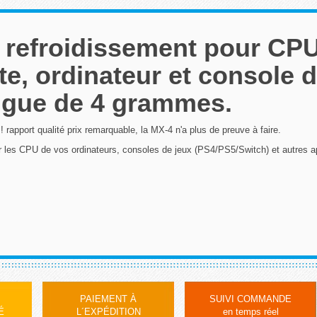
 refroidissement pour CP
e, ordinateur et console d
ingue de 4 grammes.
 ! rapport qualité prix remarquable, la MX-4 n'a plus de preuve à faire.
 sur les CPU de vos ordinateurs, consoles de jeux (PS4/PS5/Switch) et autres a
PAIEMENT À
SUIVI COMMANDE
É
L´EXPÉDITION
en temps réel