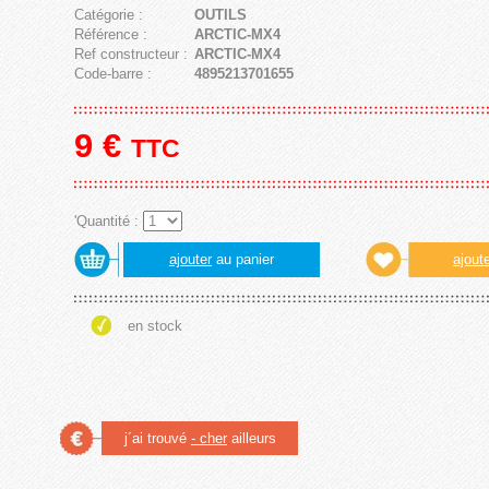
Catégorie :
OUTILS
Référence :
ARCTIC-MX4
Ref constructeur :
ARCTIC-MX4
Code-barre :
4895213701655
9
€
TTC
'Quantité :
ajouter
au panier
ajout
en stock
j´ai trouvé
- cher
ailleurs