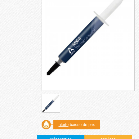
alerte
baisse de prix