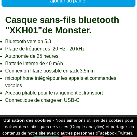
ajouter au panier
Casque sans-fils bluetooth
"XKH01"de Monster.
Bluetooth version 5.3
Plage de fréquences 20 Hz - 20 kHz
Autonomie de 25 heures
Batterie interne de 40 mAh
Connexion filaire possible en jack 3.5mm
microphhone intégrépour les appels et commandes
vocales
Arceau pliable pour le rangement et transport
Connectique de charge en USB-C
Utilisation des cookies
- Nous aimerions utiliser des cookies pour
Accessoires
réaliser des statistiques de visites (Google analytics) et partager les
contenus de notre site avec d'autres personnes (Facebook,Twitter).