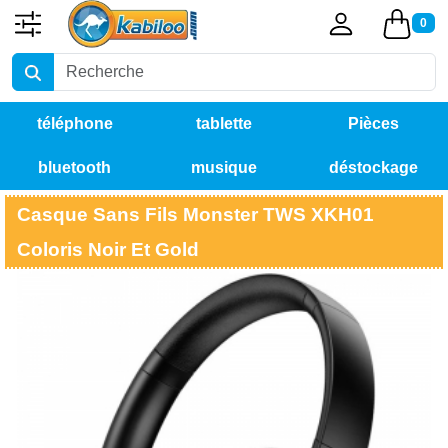
0
téléphone
tablette
Pièces
bluetooth
musique
déstockage
détachées
Casque Sans Fils Monster TWS XKH01
Coloris Noir Et Gold