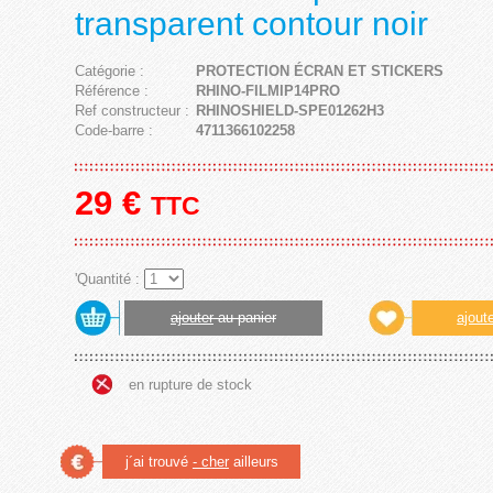
transparent contour noir
Catégorie :
PROTECTION ÉCRAN ET STICKERS
Référence :
RHINO-FILMIP14PRO
Ref constructeur :
RHINOSHIELD-SPE01262H3
Code-barre :
4711366102258
29
€
TTC
'Quantité :
ajouter
au panier
ajout
en rupture de stock
j´ai trouvé
- cher
ailleurs