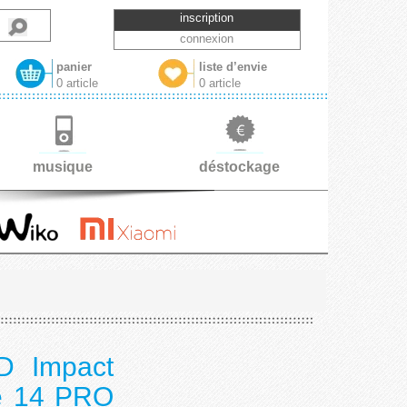
inscription
connexion
panier
liste d’envie
0 article
0 article
musique
déstockage
3D Impact
ne 14 PRO