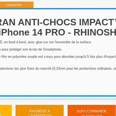
compatible
RAN ANTI-CHOCS IMPAC
iPhone 14 PRO - RHINOS
 en bord à bord, avec glue sur sur l'ensemble de la surface.
e pour protéger son écran de Smartphone.
lm en polymère souple est conçu pour absorber jusqu'à 5 fois plus d'impact q
otections les plus fines du marché (0,33mm pour les protections ordinaires,
PAIEMENT À
SUIVI COMMANDE
É
L´EXPÉDITION
en temps réel