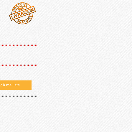
er
à ma liste