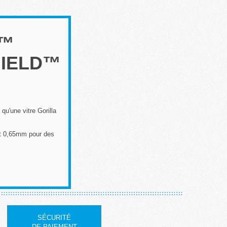
T™
HIELD™
u'une vitre Gorilla
 et 0,65mm pour des
SÉCURITÉ
DE PAIEMENT