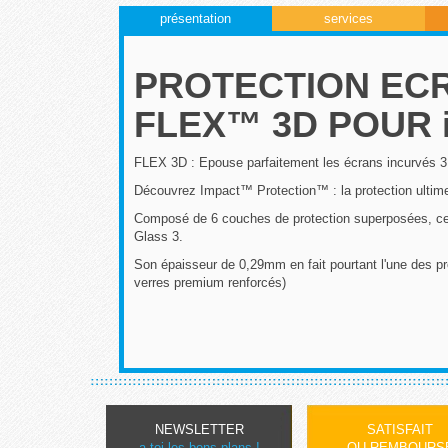
présentation
services
PROTECTION EC
FLEX™ 3D POUR 
FLEX 3D : Epouse parfaitement les écrans incurvés 3D,
Découvrez Impact™ Protection™ : la protection ultim
Composé de 6 couches de protection superposées, ce fi
Glass 3.
Son épaisseur de 0,29mm en fait pourtant l'une des pr
verres premium renforcés)
NEWSLETTER
SATISFAIT
a toi les bons plans !
OU REMBOURS