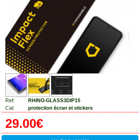
Ref:
RHINO-GLASS3DIP15
Cat:
protection écran et stickers
29.00€