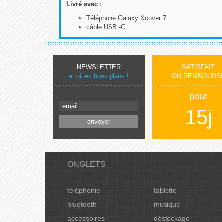
Livré avec :
Téléphone Galaxy Xcover 7
câble USB -C
NEWSLETTER
SATISFAIT
a toi les bons plans !
OU REMBOURS
pour
15j
ONGLETS
téléphonie
tablette
bluetooth
musique
accessoires
déstockage