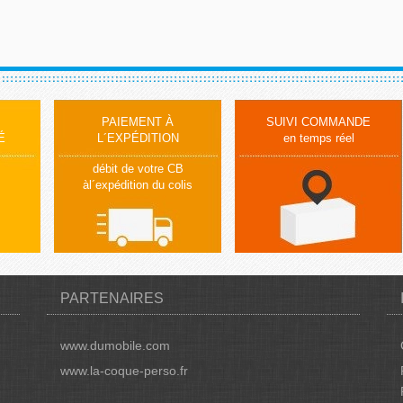
PAIEMENT À
SUIVI COMMANDE
É
L´EXPÉDITION
en temps réel
débit de votre CB
àl´expédition du colis
PARTENAIRES
www.dumobile.com
www.la-coque-perso.fr