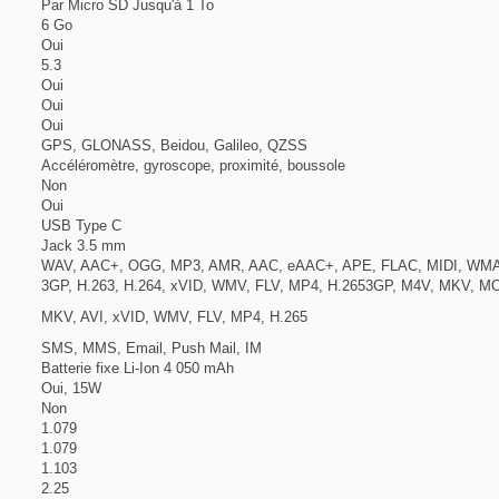
Par Micro SD Jusqu'à 1 To
6 Go
Oui
5.3
Oui
Oui
Oui
GPS, GLONASS, Beidou, Galileo, QZSS
Accéléromètre, gyroscope, proximité, boussole
Non
Oui
USB Type C
Jack 3.5 mm
WAV, AAC+, OGG, MP3, AMR, AAC, eAAC+, APE, FLAC, MIDI, WM
3GP, H.263, H.264, xVID, WMV, FLV, MP4, H.2653GP, M4V, MKV, MOV
MKV, AVI, xVID, WMV, FLV, MP4, H.265
SMS, MMS, Email, Push Mail, IM
Batterie fixe Li-Ion 4 050 mAh
Oui, 15W
Non
1.079
1.079
1.103
2.25