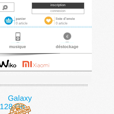
inscription
connexion
panier
liste d’envie
0 article
0 article
musique
déstockage
 Galaxy
 128 Go