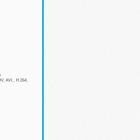
A
, AVI,, H.264,