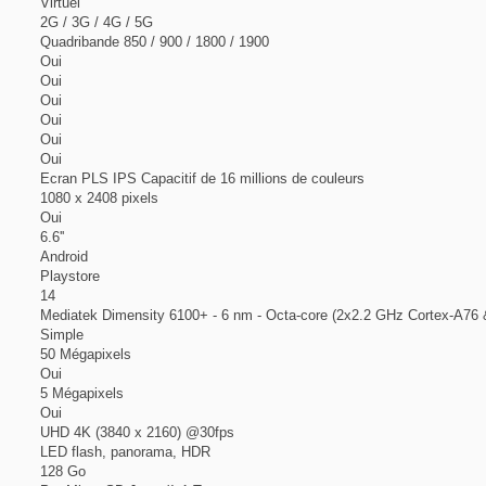
Virtuel
2G / 3G / 4G / 5G
Quadribande 850 / 900 / 1800 / 1900
Oui
Oui
Oui
Oui
Oui
Oui
Ecran PLS IPS Capacitif de 16 millions de couleurs
1080 x 2408 pixels
Oui
6.6''
Android
Playstore
14
Mediatek Dimensity 6100+ - 6 nm - Octa-core (2x2.2 GHz Cortex-A76
Simple
50 Mégapixels
Oui
5 Mégapixels
Oui
UHD 4K (3840 x 2160) @30fps
LED flash, panorama, HDR
128 Go