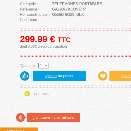
Catégorie :
TÉLÉPHONES PORTABLES
Référence :
GALAXYXCOVER7
Ref constructeur :
G556B-6/128_BLK
Code-barre :
299.99
€
TTC
dont 0.08€ d'eco-participation
'Quantité :
ajouter
au panier
ajout
en stock
j´ai trouvé
- cher
ailleurs