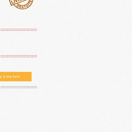
er
à ma liste