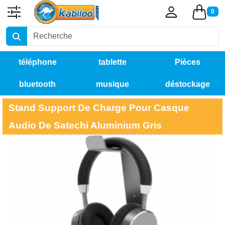
0
téléphone
tablette
Pièces
bluetooth
musique
déstockage
détachées
Stand Support De Charge Pour Casque
Audio De Satechi Aluminium Gris