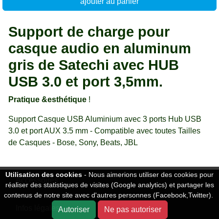
ajouter au panier
Support de charge pour
casque audio en aluminum
gris de Satechi avec HUB
USB 3.0 et port 3,5mm.
Pratique &esthétique
!
Support Casque USB Aluminium avec 3 ports Hub USB
3.0 et port AUX 3.5 mm - Compatible avec toutes Tailles
de Casques - Bose, Sony, Beats, JBL
Utilisation des cookies
- Nous aimerions utiliser des cookies pour
Accessoires
réaliser des statistiques de visites (Google analytics) et partager les
contenus de notre site avec d'autres personnes (Facebook,Twitter).
Infos légales
Autoriser
Ne pas autoriser