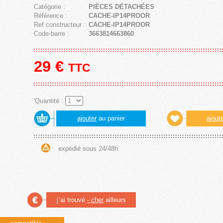
Catégorie :
PIÈCES DÉTACHÉES
Référence :
CACHE-IP14PROOR
Ref constructeur :
CACHE-IP14PROOR
Code-barre :
3663814663860
29
€
TTC
'Quantité :
ajouter
au panier
ajout
expédié sous 24/48h
j´ai trouvé
- cher
ailleurs