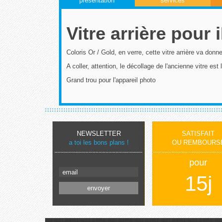
présentation
services
Vitre arrière pour
Coloris Or / Gold, en verre, cette vitre arrière va don
A coller, attention, le décollage de l'ancienne vitre est
Grand trou pour l'appareil photo
NEWSLETTER
SATISFAIT
a toi les bons plans !
OU REMBOURS
pour
15j