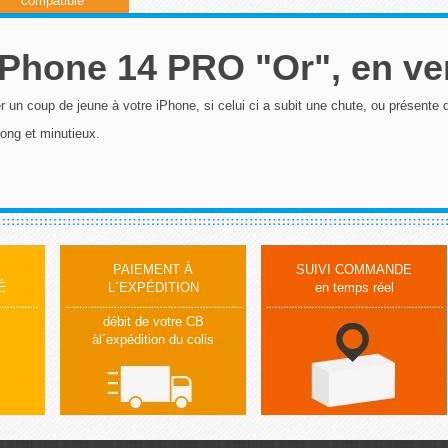
compatible
 iPhone 14 PRO "Or", en v
ner un coup de jeune à votre iPhone, si celui ci a subit une chute, ou présente
 long et minutieux.
PAIEMENT À
SUIVI COMMANDE
É
L´EXPÉDITION
en temps réel
débit de votre CB
àl´expédition du colis