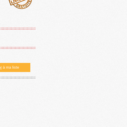
er
à ma liste