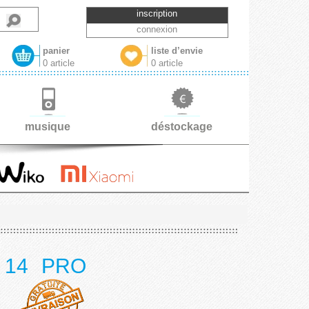
inscription
connexion
panier
liste d’envie
0 article
0 article
musique
déstockage
ne 14 PRO