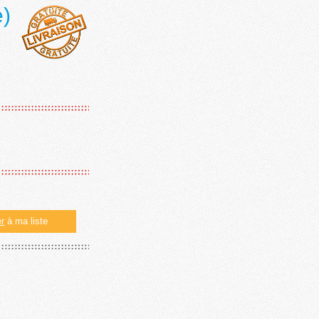
e)
er
à ma liste