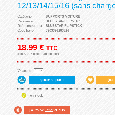
12/13/14/15/16 (sans charg
Catégorie :
SUPPORTS VOITURE
Référence :
BLUESTAR-FLIPSTICK
Ref constructeur :
BLUESTAR-FLIPSTICK
Code-barre :
5903396283826
18.99
€
TTC
dont 0.01€ d'eco-participation
'Quantité :
ajouter
au panier
ajout
en stock
j´ai trouvé
- cher
ailleurs