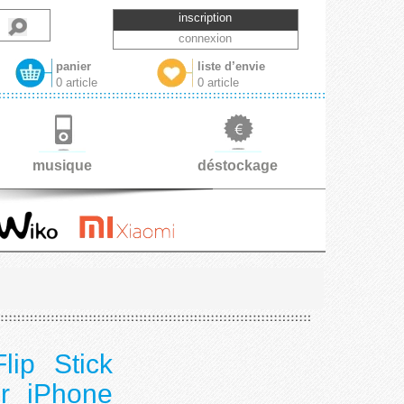
inscription
connexion
panier
liste d’envie
0 article
0 article
musique
déstockage
Flip Stick
ur iPhone