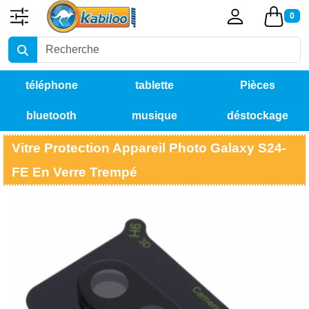
0
téléphone
tablette
Pièces
bluetooth
musique
déstockage
détachées
Vitre Protection Appareil Photo Galaxy S24-
FE En Verre Trempé