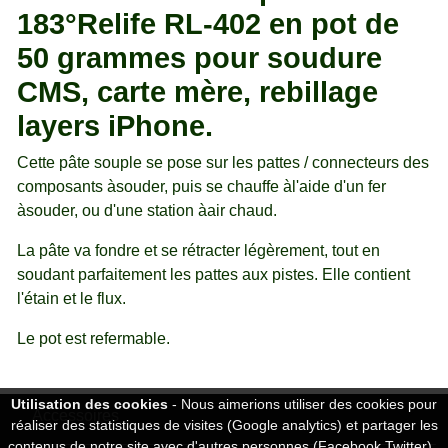
183°Relife RL-402 en pot de
50 grammes pour soudure
CMS, carte mère, rebillage
layers iPhone.
Cette pâte souple se pose sur les pattes / connecteurs des
composants àsouder, puis se chauffe àl'aide d'un fer
àsouder, ou d'une station àair chaud.
La pâte va fondre et se rétracter légèrement, tout en
soudant parfaitement les pattes aux pistes. Elle contient
l'étain et le flux.
Le pot est refermable.
Utilisation des cookies
- Nous aimerions utiliser des cookies pour
Accessoires
réaliser des statistiques de visites (Google analytics) et partager les
contenus de notre site avec d'autres personnes (Facebook,Twitter).