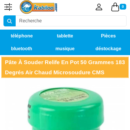
0
téléphone
tablette
Pièces
bluetooth
musique
déstockage
détachées
Pâte À Souder Relife En Pot 50 Grammes 183
Degrés Air Chaud Microsoudure CMS