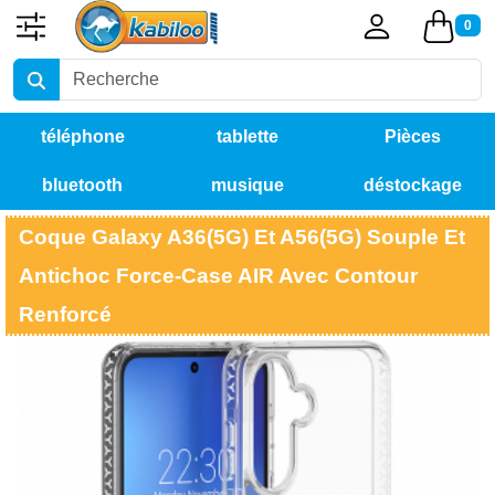
0
téléphone
tablette
Pièces
bluetooth
musique
déstockage
détachées
Coque Galaxy A36(5G) Et A56(5G) Souple Et
Antichoc Force-Case AIR Avec Contour
Renforcé