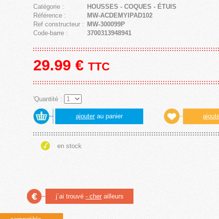
Catégorie :
HOUSSES - COQUES - ÉTUIS
Référence :
MW-ACDEMYIPAD102
Ref constructeur :
MW-300099P
Code-barre :
3700313948941
29.99
€
TTC
'Quantité :
ajouter
au panier
ajout
en stock
j´ai trouvé
- cher
ailleurs