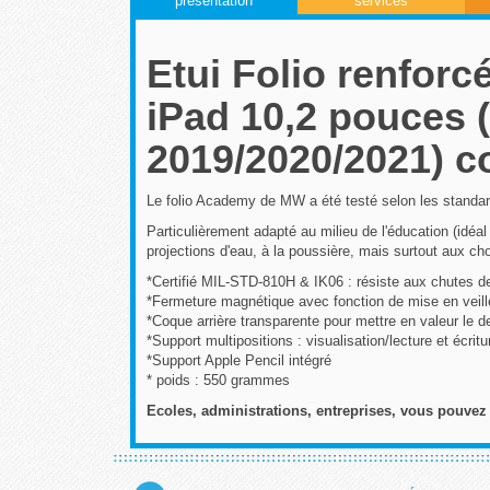
présentation
services
Etui Folio renfor
iPad 10,2 pouces (
2019/2020/2021) co
Le folio Academy de MW a été testé selon les standa
Particulièrement adapté au milieu de l'éducation (idéal
projections d'eau, à la poussière, mais surtout aux cho
*Certifié MIL-STD-810H & IK06 : résiste aux chutes de
*Fermeture magnétique avec fonction de mise en veil
*Coque arrière transparente pour mettre en valeur le d
*Support multipositions : visualisation/lecture et écritu
*Support Apple Pencil intégré
* poids : 550 grammes
Ecoles, administrations, entreprises, vous pouvez