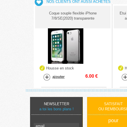
NOS CLIENTS ONT AUSSI ACHETÉS
Coque souple flexible iPhone
Etui
7/8/SE(2020) transparente
a
Housse en stock
H
6.00
€
ajouter
NEWSLETTER
SATISFAIT
a toi les bons plans !
OU REMBOURS
pour