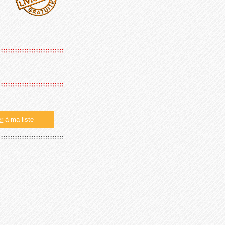
er
à ma liste