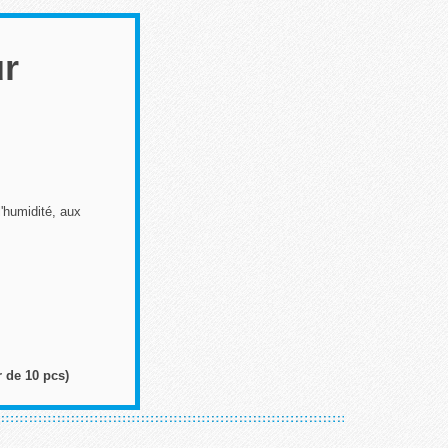
ur
l'humidité, aux
r de 10 pcs)