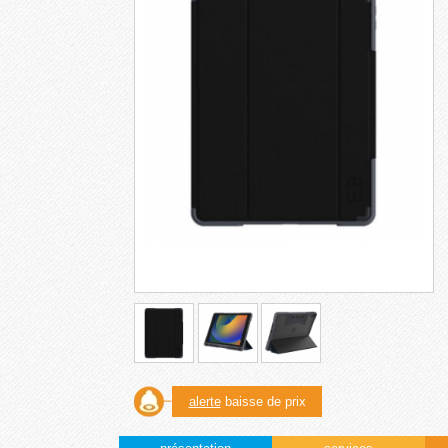
alerte
baisse de prix