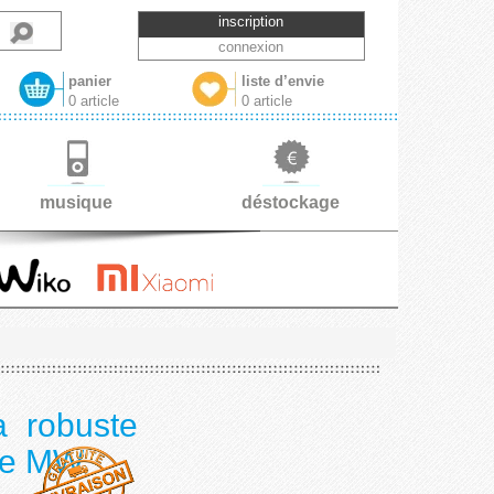
inscription
connexion
panier
liste d’envie
0 article
0 article
musique
déstockage
a robuste
 de MW