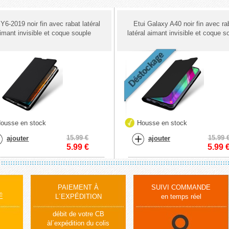
 Y6-2019 noir fin avec rabat latéral
Etui Galaxy A40 noir fin avec ra
imant invisible et coque souple
latéral aimant invisible et coque s
ousse en stock
Housse en stock
15.99 €
15.99 
ajouter
ajouter
5.99
€
5.99
PAIEMENT À
SUIVI COMMANDE
É
L´EXPÉDITION
en temps réel
débit de votre CB
àl´expédition du colis