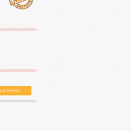
er
à ma liste