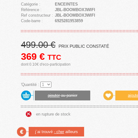
Catégorie :
ENCEINTES
Référence :
JBL-BOOMBOX3WIFI
Ref constructeur :
JBL-BOOMBOX3WIFI
Code-barre :
6925281953859
499.00 €
PRIX PUBLIC CONSTATÉ
369
€
TTC
dont 0.10€ d'eco-participation
'Quantité :
ajouter
au panier
ajout
en rupture de stock
j´ai trouvé
- cher
ailleurs