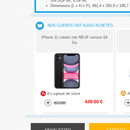
π/4 DQPSK, 8 DPSK
Dimensions (L x H x P): 482,4 x 256,9 x 199,7 
NOS CLIENTS ONT AUSSI ACHETÉS
iPhone 11 coloris noir NEUF version 64
Go
En rupture de stock
A
449.00
€
ajouter