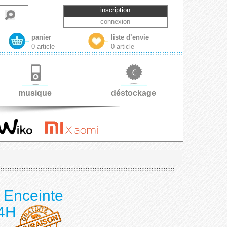
inscription
connexion
panier
liste d’envie
0 article
0 article
musique
déstockage
nceinte
24H