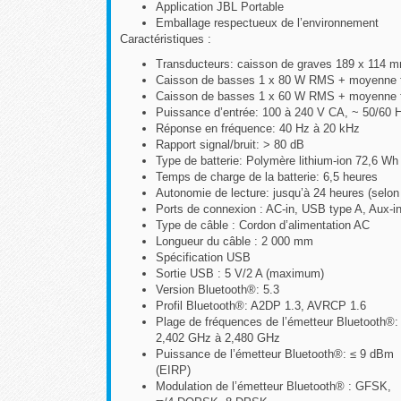
Application JBL Portable
Emballage respectueux de l’environnement
Caractéristiques :
Transducteurs: caisson de graves 189 x 114 m
Caisson de basses 1 x 80 W RMS + moyenne f
Caisson de basses 1 x 60 W RMS + moyenne fr
Puissance d’entrée: 100 à 240 V CA, ~ 50/60 
Réponse en fréquence: 40 Hz à 20 kHz
Rapport signal/bruit: > 80 dB
Type de batterie: Polymère lithium-ion 72,6 Wh
Temps de charge de la batterie: 6,5 heures
Autonomie de lecture: jusqu’à 24 heures (selon
Ports de connexion : AC-in, USB type A, Aux-i
Type de câble : Cordon d’alimentation AC
Longueur du câble : 2 000 mm
Spécification USB
Sortie USB : 5 V/2 A (maximum)
Version Bluetooth®: 5.3
Profil Bluetooth®: A2DP 1.3, AVRCP 1.6
Plage de fréquences de l’émetteur Bluetooth®:
2,402 GHz à 2,480 GHz
Puissance de l’émetteur Bluetooth®: ≤ 9 dBm
(EIRP)
Modulation de l’émetteur Bluetooth® : GFSK,