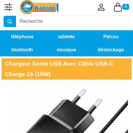
0
téléphone
tablette
Pièces
bluetooth
musique
déstockage
détachées
Chargeur Sortie USB Avec Câble USB-C
Charge 2A (10W)