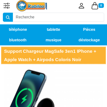
0
téléphone
tablette
Pièces
bluetooth
musique
déstockage
détachées
Support Chargeur MagSafe 3en1 IPhone +
Apple Watch + Airpods Coloris Noir