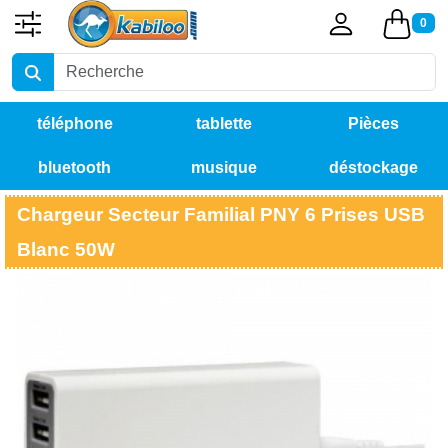
0
téléphone
tablette
Pièces
bluetooth
musique
déstockage
détachées
Chargeur Secteur Familial PNY 6 Prises USB
Blanc 50W