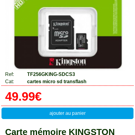
Ref:
TF256GKING-SDCS3
Cat:
cartes micro sd transflash
49.99€
ajouter au panier
Carte mémoire KINGSTON