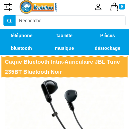
0
téléphone
tablette
Pièces
bluetooth
musique
déstockage
détachées
Caque Bluetooth Intra-Auriculaire JBL Tune
235BT Bluetooth Noir