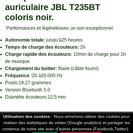
auriculaire JBL T235BT
coloris noir.
Performances et légèretéavec un son exceptionnel.
Autonomie totale:
jusqu'à25 heures
Temps de charge des écouteurs:
2h
Charge rapide des écouteurs:
10min de charge pour 1h
de musique
Chargement du boitier:
filaire (câble fourni)
Fréquence
:20 à20.000 Hz
Poids:19,27 grammes
Version Bluetooth 5.0
Diamètre écouteurs:12,5 mm
Utilisation des cookies
- Nous aimerions utiliser des cookies pour
Accessoires
réaliser des statistiques de visites (Google analytics) et partager les
contenus de notre site avec d'autres personnes (Facebook,Twitter).