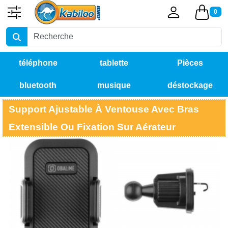
0
téléphone
tablette
Pièces
bluetooth
musique
déstockage
détachées
Support Ajustable À Ventouse Avec Bras
Extensible Ou Fixation Sur Aérateur