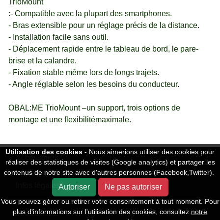
TrioMount
:- Compatible avec la plupart des smartphones.
- Bras extensible pour un réglage précis de la distance.
- Installation facile sans outil.
- Déplacement rapide entre le tableau de bord, le pare-
brise et la calandre.
- Fixation stable même lors de longs trajets.
- Angle réglable selon les besoins du conducteur.
OBAL:ME TrioMount –un support, trois options de
montage et une flexibilitémaximale.
Utilisation des cookies
- Nous aimerions utiliser des cookies pour
Accessoires
réaliser des statistiques de visites (Google analytics) et partager les
contenus de notre site avec d'autres personnes (Facebook,Twitter).
Infos légales
Autoriser
Ne pas autoriser
Vous pouvez gérer ou retirer votre consentement à tout moment. Pour
plus d'informations sur l'utilisation des cookies, consultez
notre
Infos Clients