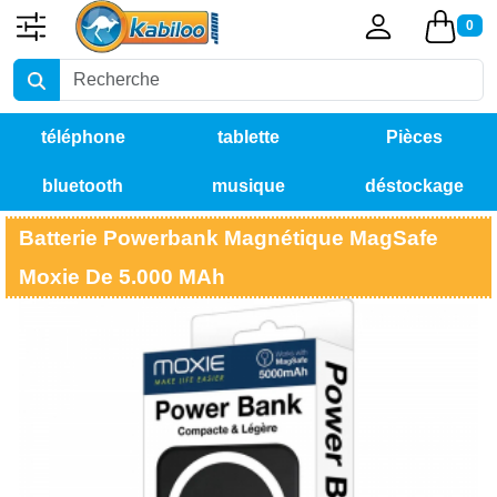
0
téléphone
tablette
Pièces
bluetooth
musique
déstockage
détachées
Batterie Powerbank Magnétique MagSafe
Moxie De 5.000 MAh