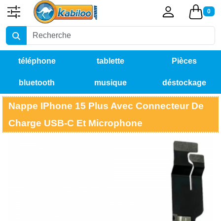
0
téléphone
tablette
Pièces
bluetooth
musique
déstockage
détachées
Nappe IPhone 15 Plus Avec Connecteur De
Charge USB-C Et Microphone