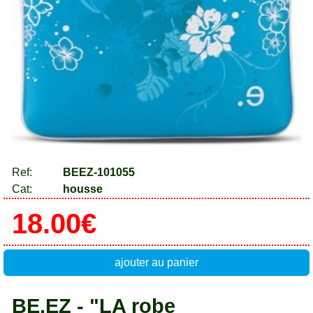
Ref:
BEEZ-101055
Cat:
housse
18.00€
ajouter au panier
BE.EZ - "LA robe