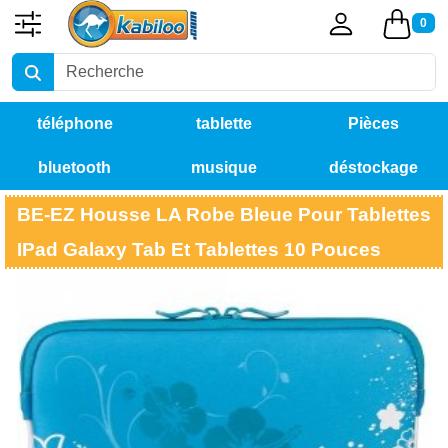
0
téléphone
tablette
Pièces
bluetooth
musique
déstockage
détachées
BE-EZ Housse LA Robe Bleue Pour Tablettes
IPad Galaxy Tab Et Tablettes 10 Pouces