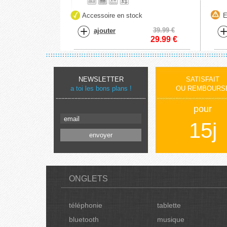
Accessoire en stock
E
39.99 €
ajouter
29.99
€
NEWSLETTER
SATISFAIT
a toi les bons plans !
OU REMBOURS
pour
15j
ONGLETS
téléphonie
tablette
bluetooth
musique