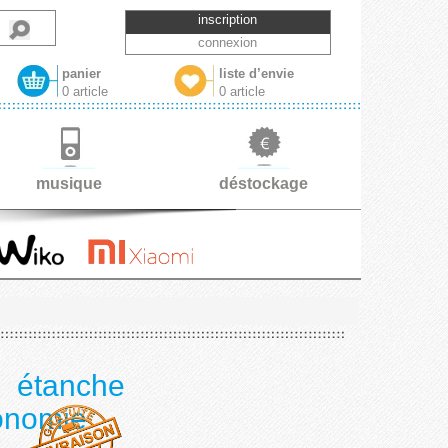
inscription
connexion
panier
liste d’envie
0 article
0 article
musique
déstockage
 étanche
tonomie