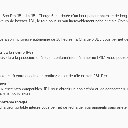
 Son Pro JBL. La JBL Charge 5 est dotée d’un haut-parleur optimisé de longu
ateurs de basses JBL, le tout pour un son incroyablement riche et clair. Obte
ce à son incroyable autonomie de 20 heures, la Charge 5 JBL vous permet de fa
ent à la norme IP67
 résiste à la poussière et à l’eau, conformément à la norme IP67, vous pouve
lettes à votre enceinte et profitez à tour de rôle du son JBL Pro.
ost !
x enceintes compatibles JBL pour obtenir un son stéréo ou de connecter plu
 plus inoubliables.
portable intégré
chargeur portable intégré vous permet de recharger vos appareils sans arrête