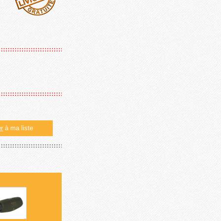
er
à ma liste