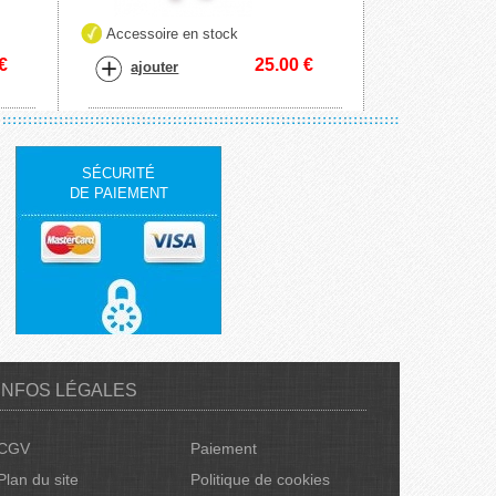
Accessoire en stock
€
25.00
€
ajouter
SÉCURITÉ
DE PAIEMENT
INFOS LÉGALES
CGV
Paiement
Plan du site
Politique de cookies