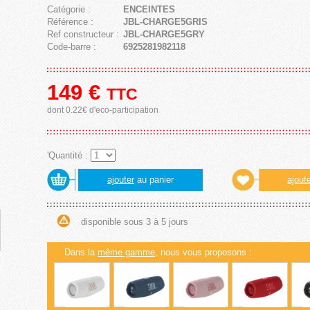
Catégorie :
ENCEINTES
Référence :
JBL-CHARGE5GRIS
Ref constructeur :
JBL-CHARGE5GRY
Code-barre :
6925281982118
149
€
TTC
dont 0.22€ d'eco-participation
'Quantité :
ajouter
au panier
ajout
disponible sous 3 à 5 jours
Dans la
même gamme
, nous vous proposons :