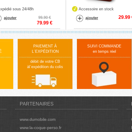
xpédié sous 24/48h
Accessoire en stock
29.99
99.90 €
ajouter
ajouter
79.99
€
PAIEMENT À
SUIVI COMMANDE
É
L´EXPÉDITION
en temps réel
débit de votre CB
àl´expédition du colis
PARTENAIRES
www.dumobile.com
www.la-coque-perso.fr