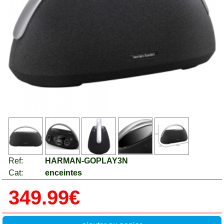
Ref:
HARMAN-GOPLAY3N
Cat:
enceintes
349.99€