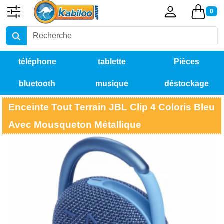
0
téléphone
tablette
Pièces
bluetooth
musique
déstockage
détachées
Enceinte Tout Terrain JBL Clip 4 Coloris Bleu
Avec Mousqueton Métallique