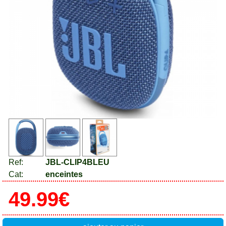
Ref:
JBL-CLIP4BLEU
Cat:
enceintes
49.99€