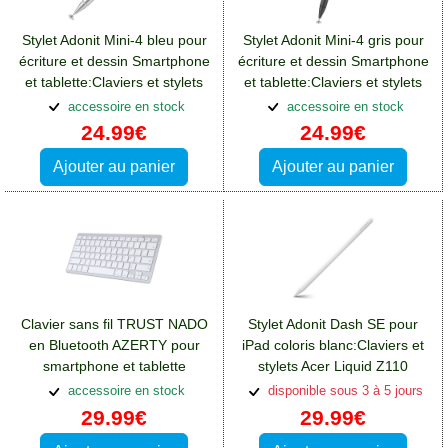
Stylet Adonit Mini-4 bleu pour
Stylet Adonit Mini-4 gris pour
écriture et dessin Smartphone
écriture et dessin Smartphone
et tablette:Claviers et stylets
et tablette:Claviers et stylets
Acer Liquid Z110
Acer Liquid Z110
accessoire en stock
accessoire en stock
24.99€
24.99€
Ajouter au panier
Ajouter au panier
Clavier sans fil TRUST NADO
Stylet Adonit Dash SE pour
en Bluetooth AZERTY pour
iPad coloris blanc:Claviers et
smartphone et tablette
stylets Acer Liquid Z110
Android
accessoire en stock
disponible sous 3 à 5 jours
29.99€
29.99€