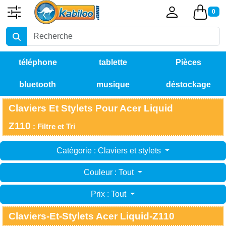
0
téléphone
tablette
Pièces
bluetooth
musique
déstockage
détachées
Claviers Et Stylets Pour Acer Liquid
Z110
: Filtre et Tri
Catégorie : Claviers et stylets
Couleur : Tout
Prix : Tout
Claviers-Et-Stylets Acer Liquid-Z110