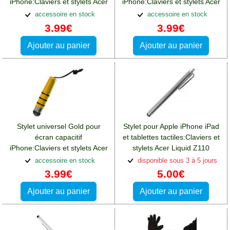
iPhone:Claviers et stylets Acer
iPhone:Claviers et stylets Acer
Liquid Z110
Liquid Z110
accessoire en stock
accessoire en stock
3.99€
3.99€
Ajouter au panier
Ajouter au panier
Stylet universel Gold pour
Stylet pour Apple iPhone iPad
écran capacitif
et tablettes tactiles:Claviers et
iPhone:Claviers et stylets Acer
stylets Acer Liquid Z110
Liquid Z110
accessoire en stock
disponible sous 3 à 5 jours
3.99€
5.00€
Ajouter au panier
Ajouter au panier