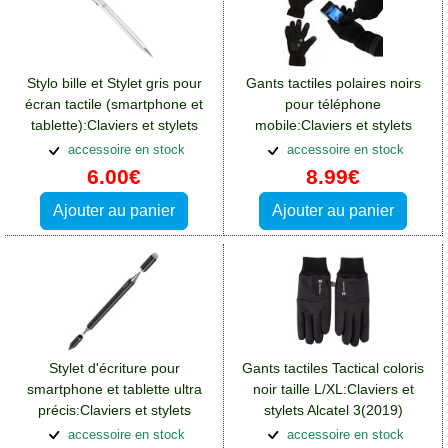
Stylo bille et Stylet gris pour
Gants tactiles polaires noirs
écran tactile (smartphone et
pour téléphone
tablette):Claviers et stylets
mobile:Claviers et stylets
Alcatel 3(2019)
Alcatel 3(2019)
accessoire en stock
accessoire en stock
6.00€
8.99€
Ajouter au panier
Ajouter au panier
Stylet d'écriture pour
Gants tactiles Tactical coloris
smartphone et tablette ultra
noir taille L/XL:Claviers et
précis:Claviers et stylets
stylets Alcatel 3(2019)
Alcatel 3(2019)
accessoire en stock
accessoire en stock