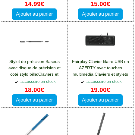
14.99€
15.00€
Ajouter au panier
Ajouter au panier
Stylet de précision Baseus
Fairplay Clavier filaire USB en
avec disque de précision et
AZERTY avec touches
coté stylo bille:Claviers et
multimédia:Claviers et stylets
stylets Alcatel 3(2019)
Alcatel 3(2019)
accessoire en stock
accessoire en stock
18.00€
19.00€
Ajouter au panier
Ajouter au panier