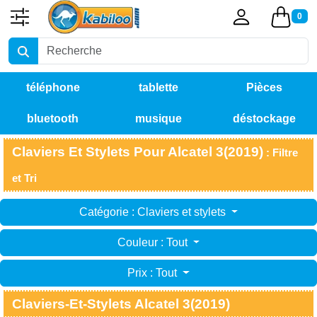
0
téléphone
tablette
Pièces
bluetooth
musique
déstockage
détachées
Claviers Et Stylets Pour Alcatel 3(2019)
: Filtre
et Tri
Catégorie : Claviers et stylets
Couleur : Tout
Prix : Tout
Claviers-Et-Stylets Alcatel 3(2019)