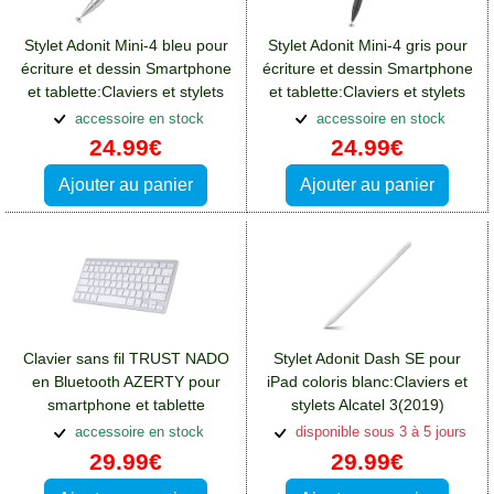
Stylet Adonit Mini-4 bleu pour
Stylet Adonit Mini-4 gris pour
écriture et dessin Smartphone
écriture et dessin Smartphone
et tablette:Claviers et stylets
et tablette:Claviers et stylets
Alcatel 3(2019)
Alcatel 3(2019)
accessoire en stock
accessoire en stock
24.99€
24.99€
Ajouter au panier
Ajouter au panier
Clavier sans fil TRUST NADO
Stylet Adonit Dash SE pour
en Bluetooth AZERTY pour
iPad coloris blanc:Claviers et
smartphone et tablette
stylets Alcatel 3(2019)
Android
accessoire en stock
disponible sous 3 à 5 jours
29.99€
29.99€