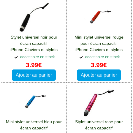
Stylet universel noir pour
Mini stylet universel rouge
écran capacitif
pour écran capacitif
iPhone:Claviers et stylets
iPhone:Claviers et stylets
Alcatel 3(2019)
Alcatel 3(2019)
accessoire en stock
accessoire en stock
3.99€
3.99€
Ajouter au panier
Ajouter au panier
Mini stylet universel bleu pour
Stylet universel rose pour
écran capacitif
écran capacitif