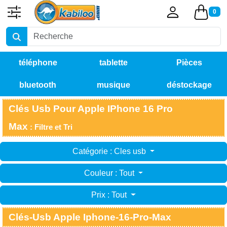
0
téléphone
tablette
Pièces
bluetooth
musique
déstockage
détachées
Clés Usb Pour Apple IPhone 16 Pro
Max
: Filtre et Tri
Catégorie : Cles usb
Couleur : Tout
Prix : Tout
Clés-Usb Apple Iphone-16-Pro-Max