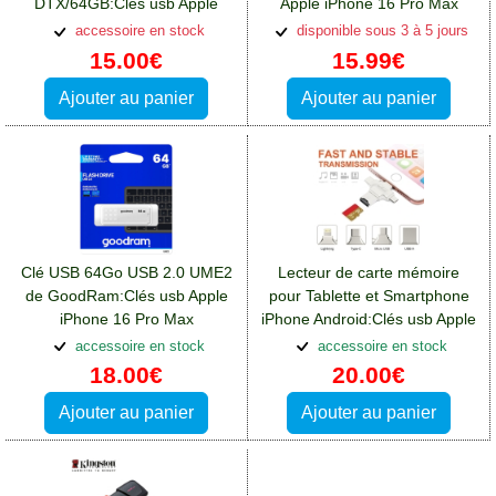
DTX/64GB:Clés usb Apple
Apple iPhone 16 Pro Max
iPhone 16 Pro Max
accessoire en stock
disponible sous 3 à 5 jours
15.00€
15.99€
Ajouter au panier
Ajouter au panier
Clé USB 64Go USB 2.0 UME2
Lecteur de carte mémoire
de GoodRam:Clés usb Apple
pour Tablette et Smartphone
iPhone 16 Pro Max
iPhone Android:Clés usb Apple
iPhone 16 Pro Max
accessoire en stock
accessoire en stock
18.00€
20.00€
Ajouter au panier
Ajouter au panier