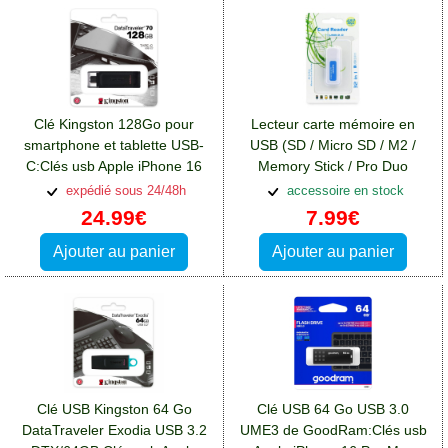
Clé Kingston 128Go pour
Lecteur carte mémoire en
smartphone et tablette USB-
USB (SD / Micro SD / M2 /
C:Clés usb Apple iPhone 16
Memory Stick / Pro Duo
Pro Max
/XD):Clés usb Apple iPhone 16
expédié sous 24/48h
accessoire en stock
Pro Max
24.99€
7.99€
Ajouter au panier
Ajouter au panier
Clé USB Kingston 64 Go
Clé USB 64 Go USB 3.0
DataTraveler Exodia USB 3.2
UME3 de GoodRam:Clés usb