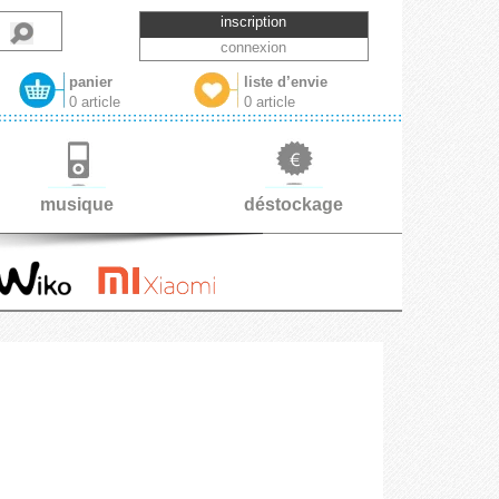
inscription
connexion
panier
liste d’envie
0 article
0 article
musique
déstockage