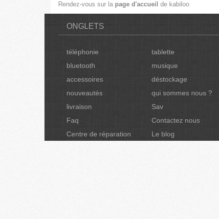
Rendez-vous sur la
page d'accueil
de kabiloo
ONGLETS
téléphonie
tablette
bluetooth
musique
accessoires
déstockage
nouveautés
qui sommes nous ?
livraison
Sav
Faq
Contactez nous
Centre de réparation
Le blog