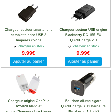
Chargeur secteur smartphone
Chargeur secteur USB origine
et tablette prise USB 2
Blackberry RC-155-EU
Ampères coloris
QuickCharge 2.0
noir:Chargeurs Blackberry
13,5W:Chargeurs Blackberry
chargeur en stock
chargeur en stock
DTEK50
DTEK50
9.99€
9.99€
Ajouter au panier
Ajouter au panier
Chargeur origine OnePlus
Bouchon allume cigare
AY5020 blanc et
QuickCharge 3.0:Chargeurs
rouge:Chargeurs Blackberry
Blackberry DTEK50