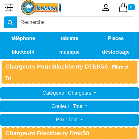
0
téléphone
tablette
Pièces
bluetooth
musique
déstockage
détachées
Chargeurs Pour Blackberry DTEK50
: Filtre et
Tri
Catégorie : Chargeurs
Couleur : Tout
Prix : Tout
Chargeurs Blackberry Dtek50