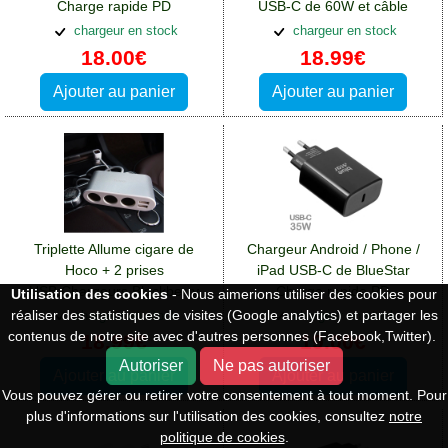
Charge rapide PD
USB-C de 60W et câble
3A:Chargeurs Blackberry
Lightning:Chargeurs
chargeur en stock
chargeur en stock
DTEK50
Blackberry DTEK50
18.00€
18.99€
Ajouter au panier
Ajouter au panier
Triplette Allume cigare de
Chargeur Android / Phone /
Hoco + 2 prises
iPad USB-C de BlueStar
USB:Chargeurs Blackberry
Charge rapide PD
Utilisation des cookies
- Nous aimerions utiliser des cookies pour
DTEK50
35W:Chargeurs Blackberry
réaliser des statistiques de visites (Google analytics) et partager les
chargeur en stock
chargeur en stock
DTEK50
contenus de notre site avec d'autres personnes (Facebook,Twitter).
18.99€
19.00€
Autoriser
Ne pas autoriser
Ajouter au panier
Ajouter au panier
Vous pouvez gérer ou retirer votre consentement à tout moment. Pour
plus d'informations sur l'utilisation des cookies, consultez
notre
politique de cookies
.