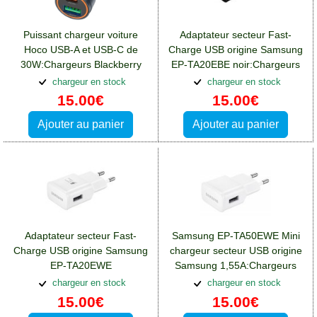
Puissant chargeur voiture
Adaptateur secteur Fast-
Hoco USB-A et USB-C de
Charge USB origine Samsung
30W:Chargeurs Blackberry
EP-TA20EBE noir:Chargeurs
DTEK50
Blackberry DTEK50
chargeur en stock
chargeur en stock
15.00€
15.00€
Ajouter au panier
Ajouter au panier
Adaptateur secteur Fast-
Samsung EP-TA50EWE Mini
Charge USB origine Samsung
chargeur secteur USB origine
EP-TA20EWE
Samsung 1,55A:Chargeurs
blanc:Chargeurs Blackberry
Blackberry DTEK50
chargeur en stock
chargeur en stock
DTEK50
15.00€
15.00€