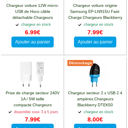
Chargeur voiture 12W micro-
Chargeur voiture origine
USB de Hoco câble
Samsung EP-LN915U Fast-
détachable:Chargeurs
Charge:Chargeurs Blackberry
Blackberry DTEK50
DTEK50
chargeur en stock
chargeur en stock
6.99€
7.99€
Ajouter au panier
Ajouter au panier
Déstockage
Prise de charge secteur 240V
Chargeur secteur 2 x USB 2.4
1A / 5W taille
ampères:Chargeurs
compacte:Chargeurs
Blackberry DTEK50
Blackberry DTEK50
disponible sous 3 à 5 jours
chargeur en stock
7.99€
8.00€