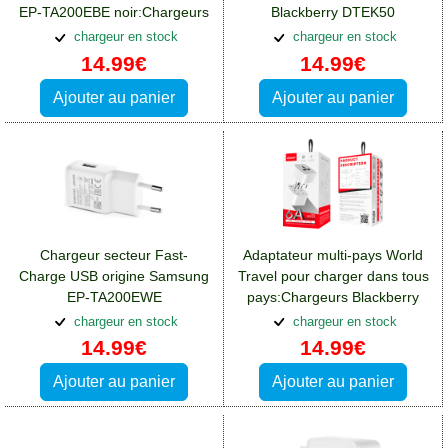
EP-TA200EBE noir:Chargeurs
Blackberry DTEK50
Blackberry DTEK50
chargeur en stock
chargeur en stock
14.99€
14.99€
Ajouter au panier
Ajouter au panier
Chargeur secteur Fast-
Adaptateur multi-pays World
Charge USB origine Samsung
Travel pour charger dans tous
EP-TA200EWE
pays:Chargeurs Blackberry
blanc:Chargeurs Blackberry
DTEK50
chargeur en stock
chargeur en stock
DTEK50
14.99€
14.99€
Ajouter au panier
Ajouter au panier