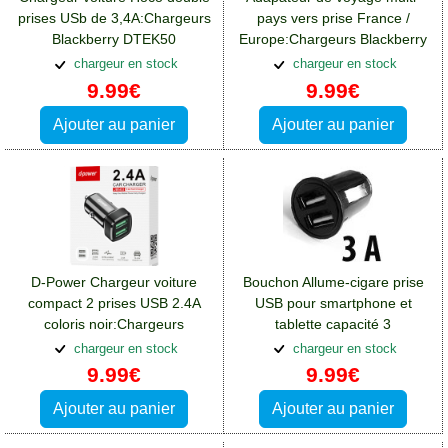
prises USb de 3,4A:Chargeurs
pays vers prise France /
Blackberry DTEK50
Europe:Chargeurs Blackberry
DTEK50
chargeur en stock
chargeur en stock
9.99€
9.99€
Ajouter au panier
Ajouter au panier
D-Power Chargeur voiture
Bouchon Allume-cigare prise
compact 2 prises USB 2.4A
USB pour smartphone et
coloris noir:Chargeurs
tablette capacité 3
Blackberry DTEK50
Ampères:Chargeurs
chargeur en stock
chargeur en stock
Blackberry DTEK50
9.99€
9.99€
Ajouter au panier
Ajouter au panier