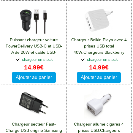
Puissant chargeur voiture
Chargeur Belkin Playa avec 4
PowerDelivery USB-C et USB-
prises USB total
A de 20W et câble USB-
40W:Chargeurs Blackberry
C:Chargeurs Blackberry
DTEK50
chargeur en stock
chargeur en stock
DTEK50
14.99€
14.99€
Ajouter au panier
Ajouter au panier
Chargeur secteur Fast-
Chargeur allume cigares 4
Charge USB origine Samsung
prises USB:Chargeurs