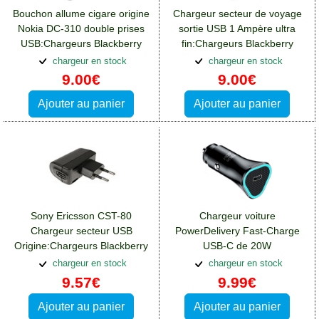
Bouchon allume cigare origine
Chargeur secteur de voyage
Nokia DC-310 double prises
sortie USB 1 Ampère ultra
USB:Chargeurs Blackberry
fin:Chargeurs Blackberry
DTEK50
DTEK50
chargeur en stock
chargeur en stock
9.00€
9.00€
Ajouter au panier
Ajouter au panier
Sony Ericsson CST-80
Chargeur voiture
Chargeur secteur USB
PowerDelivery Fast-Charge
Origine:Chargeurs Blackberry
USB-C de 20W
DTEK50
BlueStar:Chargeurs
chargeur en stock
chargeur en stock
Blackberry DTEK50
9.57€
9.99€
Ajouter au panier
Ajouter au panier