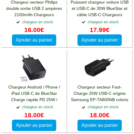
Chargeur secteur Philips
Puissant chargeur voiture USB
double sortie USB 2 ampères
et USB-C de 30W BlueStar et
2100mAh:Chargeurs
câble USB-C:Chargeurs
Blackberry DTEK50
Blackberry DTEK50
chargeur en stock
chargeur en stock
16.00€
17.99€
Ajouter au panier
Ajouter au panier
Chargeur Android / Phone /
Chargeur secteur Fast-
iPad USB-C de BlueStar
Charge 25W USB-C origine
Charge rapide PD 25W /
Samsung EP-TA800NB coloris
3A:Chargeurs Blackberry
noir:Chargeurs Blackberry
chargeur en stock
chargeur en stock
DTEK50
DTEK50
18.00€
18.00€
Ajouter au panier
Ajouter au panier