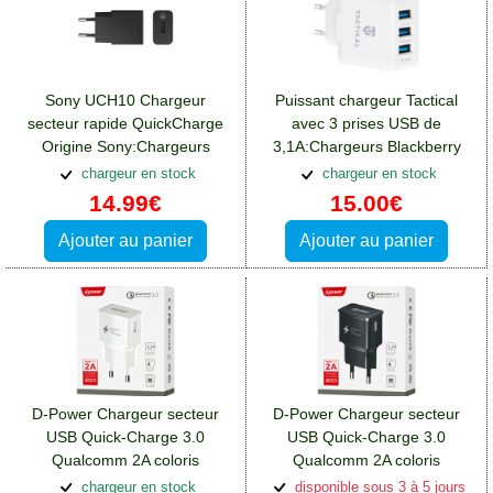
Sony UCH10 Chargeur
Puissant chargeur Tactical
secteur rapide QuickCharge
avec 3 prises USB de
Origine Sony:Chargeurs
3,1A:Chargeurs Blackberry
Blackberry DTEK50
DTEK50
chargeur en stock
chargeur en stock
14.99€
15.00€
Ajouter au panier
Ajouter au panier
D-Power Chargeur secteur
D-Power Chargeur secteur
USB Quick-Charge 3.0
USB Quick-Charge 3.0
Qualcomm 2A coloris
Qualcomm 2A coloris
blanc:Chargeurs Blackberry
noir:Chargeurs Blackberry
chargeur en stock
disponible sous 3 à 5 jours