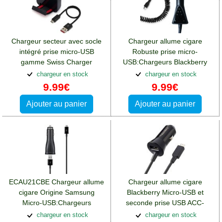
Chargeur secteur avec socle
Chargeur allume cigare
intégré prise micro-USB
Robuste prise micro-
gamme Swiss Charger
USB:Chargeurs Blackberry
SCH20012:Chargeurs
DTEK50
chargeur en stock
chargeur en stock
Blackberry DTEK50
9.99€
9.99€
Ajouter au panier
Ajouter au panier
ECAU21CBE Chargeur allume
Chargeur allume cigare
cigare Origine Samsung
Blackberry Micro-USB et
Micro-USB:Chargeurs
seconde prise USB ACC-
Blackberry DTEK50
48181-201:Chargeurs
chargeur en stock
chargeur en stock