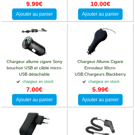
Blackberry DTEK50
9.99€
10.00€
Ajouter au panier
Ajouter au panier
Chargeur allume cigare Sony
Chargeur Allume Cigare
bouchon USB et câble micro-
Enrouleur Micro-
USB détachable
USB:Chargeurs Blackberry
AN401:Chargeurs Blackberry
DTEK50
chargeur en stock
chargeur en stock
DTEK50
7.00€
5.99€
Ajouter au panier
Ajouter au panier