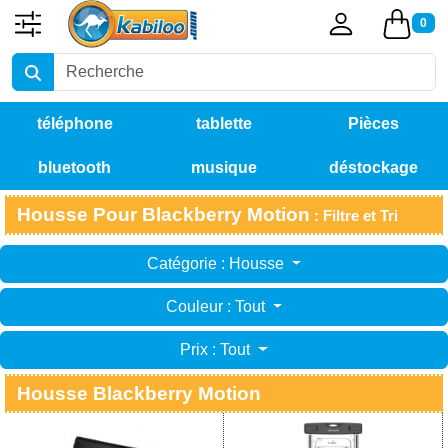
0
téléphone
tablette
Pièces
bluetooth
musique
déstockage
détachées
Housse Pour Blackberry Motion
: Filtre et Tri
Catégorie : Housse
Couleur : Tout
Prix : Tout
Housse Blackberry Motion