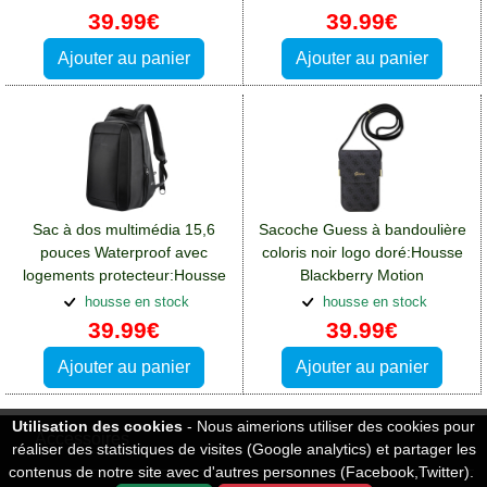
39.99€
39.99€
Ajouter au panier
Ajouter au panier
Sac à dos multimédia 15,6
Sacoche Guess à bandoulière
pouces Waterproof avec
coloris noir logo doré:Housse
logements protecteur:Housse
Blackberry Motion
Blackberry Motion
housse en stock
housse en stock
39.99€
39.99€
Ajouter au panier
Ajouter au panier
Utilisation des cookies
- Nous aimerions utiliser des cookies pour
Accessoires
réaliser des statistiques de visites (Google analytics) et partager les
contenus de notre site avec d'autres personnes (Facebook,Twitter).