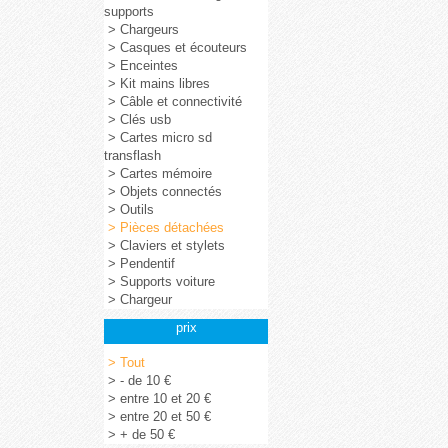
supports
> Chargeurs
> Casques et écouteurs
> Enceintes
> Kit mains libres
> Câble et connectivité
> Clés usb
> Cartes micro sd
transflash
> Cartes mémoire
> Objets connectés
> Outils
> Pièces détachées
> Claviers et stylets
> Pendentif
> Supports voiture
> Chargeur
prix
> Tout
> - de 10 €
> entre 10 et 20 €
> entre 20 et 50 €
> + de 50 €