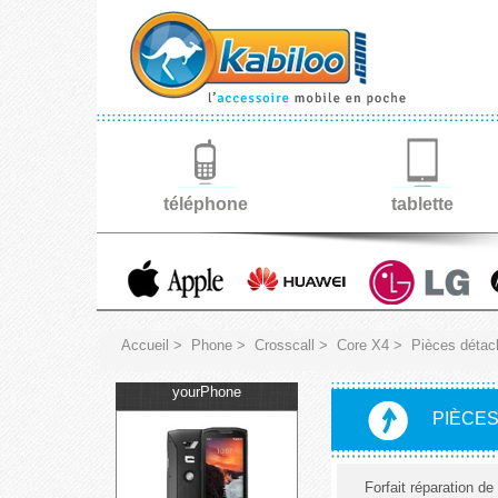
téléphone
tablette
Accueil
>
Phone
>
Crosscall
>
Core X4
>
Pièces détac
yourPhone
PIÈCE
Forfait réparation de