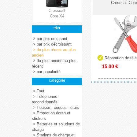
Crosscall Cor
Crosscall
Core X4
trier
> par prix croissant
> par prix décroissant
> du plus récent au plus
ancien
Réparation de tél
> du plus ancien au plus
récent
15.00
€
> par popularité
catégorie
> Tout
> Téléphones
reconditionnés
> Housse - coques - étuis
> Protection écran et
stickers
> Batteries et solutions de
charge
> Stations de charge et