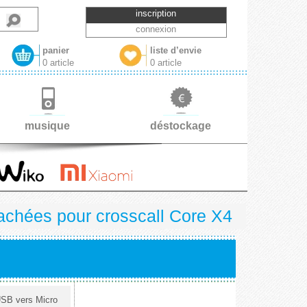
inscription
connexion
panier
liste d’envie
0 article
0 article
musique
déstockage
achées pour crosscall Core X4
USB vers Micro