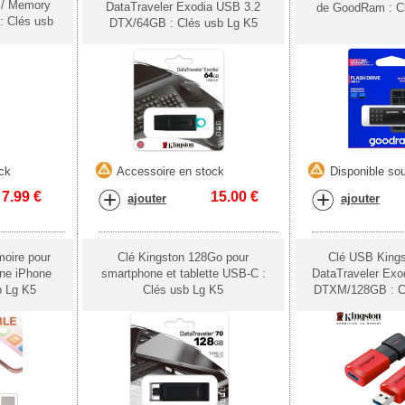
 / Memory
DataTraveler Exodia USB 3.2
de GoodRam : C
: Clés usb
DTX/64GB : Clés usb Lg K5
ck
Accessoire en stock
Disponible sou
7.99
€
15.00
€
ajouter
ajouter
moire pour
Clé Kingston 128Go pour
Clé USB King
one iPhone
smartphone et tablette USB-C :
DataTraveler Exo
b Lg K5
Clés usb Lg K5
DTXM/128GB : C