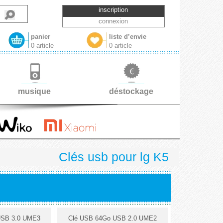
inscription
connexion
panier
liste d’envie
0 article
0 article
musique
déstockage
Clés usb pour lg K5
USB 3.0 UME3
Clé USB 64Go USB 2.0 UME2