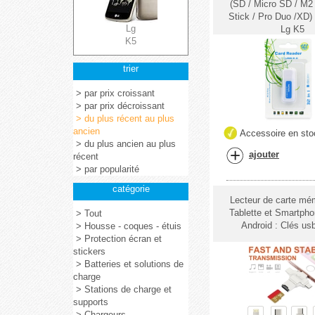
(SD / Micro SD / M2
Stick / Pro Duo /XD) 
Lg
Lg K5
K5
trier
> par prix croissant
> par prix décroissant
> du plus récent au plus
ancien
Accessoire en sto
> du plus ancien au plus
ajouter
récent
> par popularité
catégorie
Lecteur de carte mé
Tablette et Smartph
> Tout
Android : Clés us
> Housse - coques - étuis
> Protection écran et
stickers
> Batteries et solutions de
charge
> Stations de charge et
supports
> Chargeurs