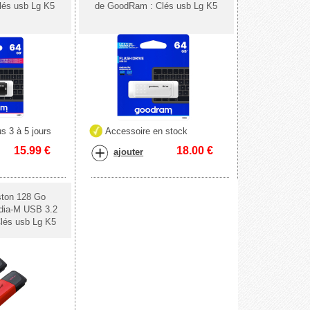
lés usb Lg K5
de GoodRam : Clés usb Lg K5
s 3 à 5 jours
Accessoire en stock
15.99
€
18.00
€
ajouter
ston 128 Go
dia-M USB 3.2
lés usb Lg K5