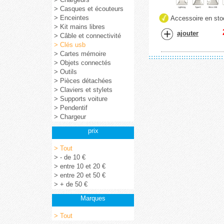
> Casques et écouteurs
> Enceintes
Accessoire en sto
> Kit mains libres
ajouter
> Câble et connectivité
> Clés usb
> Cartes mémoire
> Objets connectés
> Outils
> Pièces détachées
> Claviers et stylets
> Supports voiture
> Pendentif
> Chargeur
prix
> Tout
> - de 10 €
> entre 10 et 20 €
> entre 20 et 50 €
> + de 50 €
Marques
> Tout