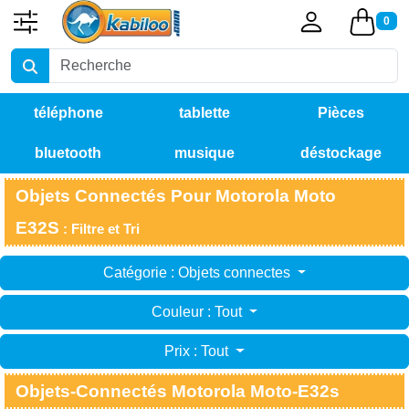
0
téléphone
tablette
Pièces
bluetooth
musique
déstockage
détachées
Objets Connectés Pour Motorola Moto
E32S
: Filtre et Tri
Catégorie : Objets connectes
Couleur : Tout
Prix : Tout
Objets-Connectés Motorola Moto-E32s