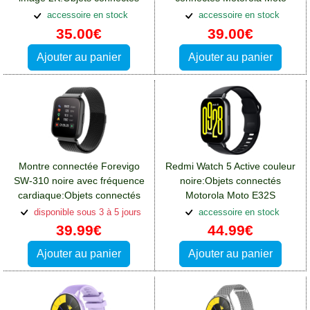
Motorola Moto E32S
E32S
accessoire en stock
accessoire en stock
35.00€
39.00€
Ajouter au panier
Ajouter au panier
Montre connectée Forevigo
Redmi Watch 5 Active couleur
SW-310 noire avec fréquence
noire:Objets connectés
cardiaque:Objets connectés
Motorola Moto E32S
Motorola Moto E32S
disponible sous 3 à 5 jours
accessoire en stock
39.99€
44.99€
Ajouter au panier
Ajouter au panier