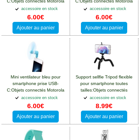
C:Objets connectés Motorola
C:Objets connectés Motorola
Moto E32S
Moto E32S
accessoire en stock
accessoire en stock
6.00€
6.00€
Ajouter au panier
Ajouter au panier
Mini ventilateur bleu pour
Support sellfie Tripod flexible
smartphone prise USB-
pour smartphone toutes
C:Objets connectés Motorola
tailles:Objets connectés
Moto E32S
Motorola Moto E32S
accessoire en stock
accessoire en stock
6.00€
8.99€
Ajouter au panier
Ajouter au panier