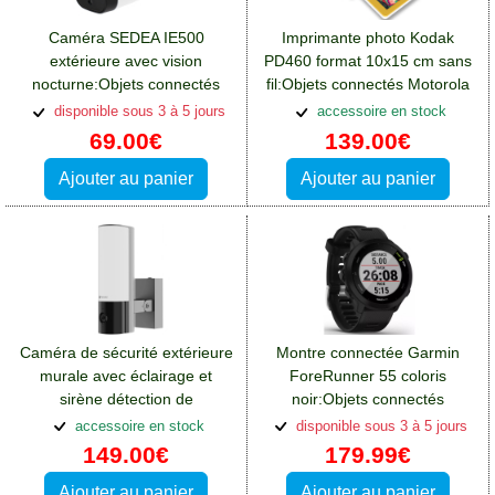
Caméra SEDEA IE500
Imprimante photo Kodak
extérieure avec vision
PD460 format 10x15 cm sans
nocturne:Objets connectés
fil:Objets connectés Motorola
Motorola Moto E32S
Moto E32S
disponible sous 3 à 5 jours
accessoire en stock
69.00€
139.00€
Ajouter au panier
Ajouter au panier
Caméra de sécurité extérieure
Montre connectée Garmin
murale avec éclairage et
ForeRunner 55 coloris
sirène détection de
noir:Objets connectés
mouvement
Motorola Moto E32S
accessoire en stock
disponible sous 3 à 5 jours
149.00€
179.99€
Ajouter au panier
Ajouter au panier