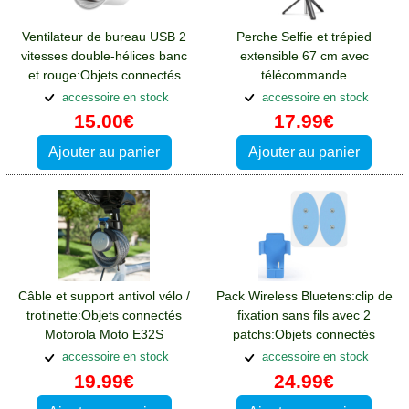
Ventilateur de bureau USB 2
Perche Selfie et trépied
vitesses double-hélices banc
extensible 67 cm avec
et rouge:Objets connectés
télécommande
Motorola Moto E32S
bluetooth:Objets connectés
accessoire en stock
accessoire en stock
Motorola Moto E32S
15.00€
17.99€
Ajouter au panier
Ajouter au panier
Câble et support antivol vélo /
Pack Wireless Bluetens:clip de
trotinette:Objets connectés
fixation sans fils avec 2
Motorola Moto E32S
patchs:Objets connectés
Motorola Moto E32S
accessoire en stock
accessoire en stock
19.99€
24.99€