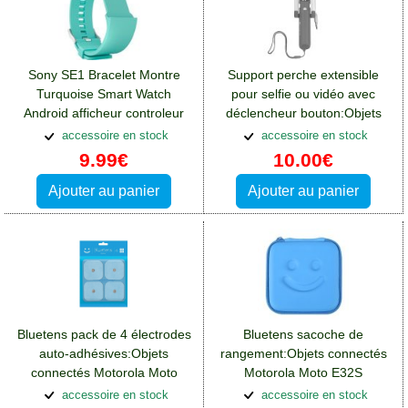
Sony SE1 Bracelet Montre
Support perche extensible
Turquoise Smart Watch
pour selfie ou vidéo avec
Android afficheur controleur
déclencheur bouton:Objets
bluetooth
connectés Motorola Moto
accessoire en stock
accessoire en stock
E32S
9.99€
10.00€
Ajouter au panier
Ajouter au panier
Bluetens pack de 4 électrodes
Bluetens sacoche de
auto-adhésives:Objets
rangement:Objets connectés
connectés Motorola Moto
Motorola Moto E32S
E32S
accessoire en stock
accessoire en stock