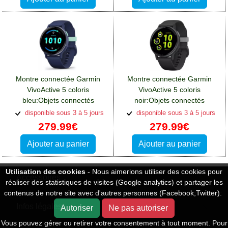
Montre connectée Garmin
Montre connectée Garmin
VivoActive 5 coloris
VivoActive 5 coloris
bleu:Objets connectés
noir:Objets connectés
Motorola Moto E32S
Motorola Moto E32S
disponible sous 3 à 5 jours
disponible sous 3 à 5 jours
279.99€
279.99€
Ajouter au panier
Ajouter au panier
Utilisation des cookies
- Nous aimerions utiliser des cookies pour
Accessoires
réaliser des statistiques de visites (Google analytics) et partager les
contenus de notre site avec d'autres personnes (Facebook,Twitter).
Infos légales
Autoriser
Ne pas autoriser
Vous pouvez gérer ou retirer votre consentement à tout moment. Pour