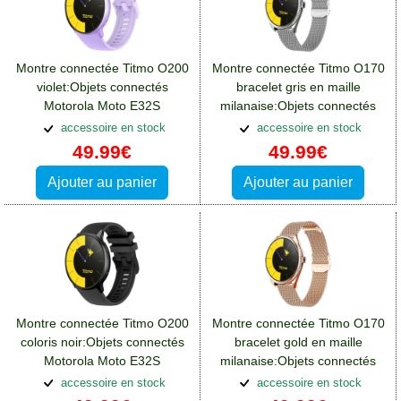
Montre connectée Titmo O200
Montre connectée Titmo O170
violet:Objets connectés
bracelet gris en maille
Motorola Moto E32S
milanaise:Objets connectés
Motorola Moto E32S
accessoire en stock
accessoire en stock
49.99€
49.99€
Ajouter au panier
Ajouter au panier
Montre connectée Titmo O200
Montre connectée Titmo O170
coloris noir:Objets connectés
bracelet gold en maille
Motorola Moto E32S
milanaise:Objets connectés
Motorola Moto E32S
accessoire en stock
accessoire en stock