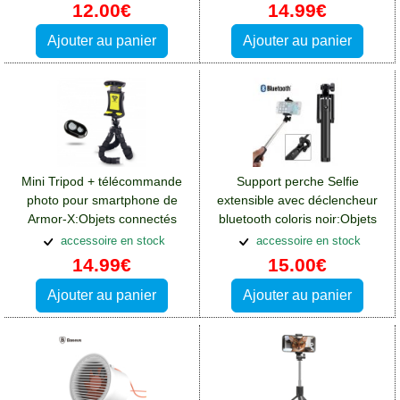
12.00€
14.99€
Ajouter au panier
Ajouter au panier
Mini Tripod + télécommande
Support perche Selfie
photo pour smartphone de
extensible avec déclencheur
Armor-X:Objets connectés
bluetooth coloris noir:Objets
Motorola Moto E32S
connectés Motorola Moto
accessoire en stock
accessoire en stock
E32S
14.99€
15.00€
Ajouter au panier
Ajouter au panier