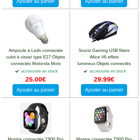
Ajouter au panier
Ajouter au panier
Ampoule à Leds connectée
Souris Gaming USB filaire
culot à visser type E27:Objets
iMice V6 effets
connectés Motorola Moto
lumineux:Objets connectés
E32S
Motorola Moto E32S
accessoire en stock
accessoire en stock
25.00€
29.99€
Ajouter au panier
Ajouter au panier
Montre connectée T900 Pro
Montre connectée T900 Pro