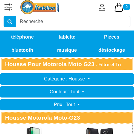
0
téléphone
tablette
Pièces
bluetooth
musique
déstockage
détachées
Housse Pour Motorola Moto G23
: Filtre et Tri
Catégorie : Housse
Couleur : Tout
Prix : Tout
Housse Motorola Moto-G23