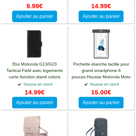
G23
9.99€
14.99€
Ajouter au panier
Ajouter au panier
Etui Motorola G13/G23
Pochette étanche tactile pour
Tactical Field avec logements
grand smartphone 6
carte fonction stand coloris
pouces:Housse Motorola Moto
noir:Housse Motorola Moto
G23
housse en stock
housse en stock
G23
14.99€
15.00€
Ajouter au panier
Ajouter au panier