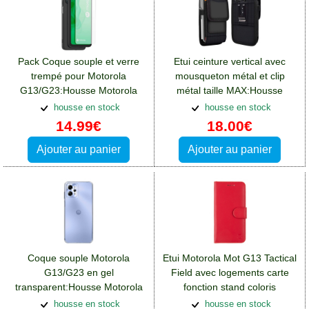
Pack Coque souple et verre
Etui ceinture vertical avec
trempé pour Motorola
mousqueton métal et clip
G13/G23:Housse Motorola
métal taille MAX:Housse
Moto G23
Motorola Moto G23
housse en stock
housse en stock
14.99€
18.00€
Ajouter au panier
Ajouter au panier
Coque souple Motorola
Etui Motorola Mot G13 Tactical
G13/G23 en gel
Field avec logements carte
transparent:Housse Motorola
fonction stand coloris
Moto G23
rouge:Housse Motorola Moto
housse en stock
housse en stock