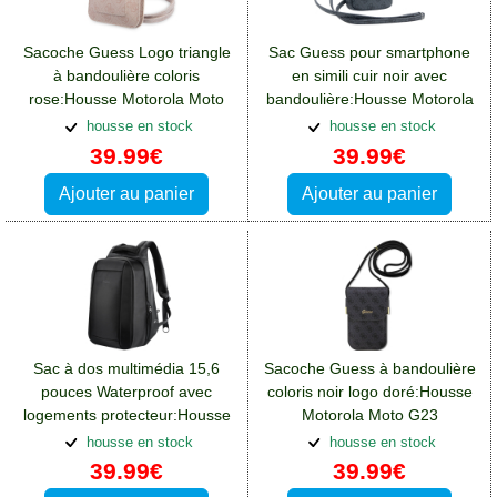
Sacoche Guess Logo triangle
Sac Guess pour smartphone
à bandoulière coloris
en simili cuir noir avec
rose:Housse Motorola Moto
bandoulière:Housse Motorola
G23
Moto G23
housse en stock
housse en stock
39.99€
39.99€
Ajouter au panier
Ajouter au panier
Sac à dos multimédia 15,6
Sacoche Guess à bandoulière
pouces Waterproof avec
coloris noir logo doré:Housse
logements protecteur:Housse
Motorola Moto G23
Motorola Moto G23
housse en stock
housse en stock
39.99€
39.99€